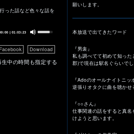
願いします。
行った話など色々な話を
Use
本放送で出てきたワード
00:00
|
01:03:23
Up/Down
Arrow
『男衾』
Facebook
Download
keys
私も調べてて初めて知った
to
再生中の時間も指定する
郡)で現在は駅名ぐらいで
increase
or
『Adoのオールナイトニッ
decrease
逆張りオタクに曲を聴かせ
volume.
『○○さん』
仕事関連の話をすると真名
けようと思います。