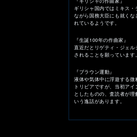
『ギリシャの作曲家』
ギリシャ国内ではミキス・
ながら国務大臣にも就くな
れているようです。
『生誕100年の作曲家』
直近だとリゲティ・ジェル
されることを願っています
『ブラウン運動』
液体や気体中に浮遊する微粒子
トリビアですが、当初アイ
としたものの、査読者が理
いう逸話があります。