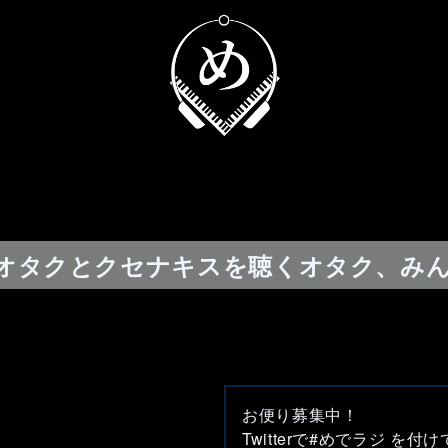
観るオタクとクセナキスを聴くオタク、み
お便り募集中！
Twitterで#めでラジ を