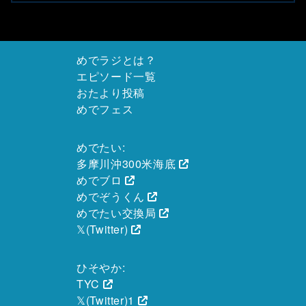
めでラジとは？
エピソード一覧
おたより投稿
めでフェス
めでたい:
多摩川沖300米海底
めでブロ
めでぞうくん
めでたい交換局
𝕏(Twitter)
ひそやか:
TYC
𝕏(Twitter)1