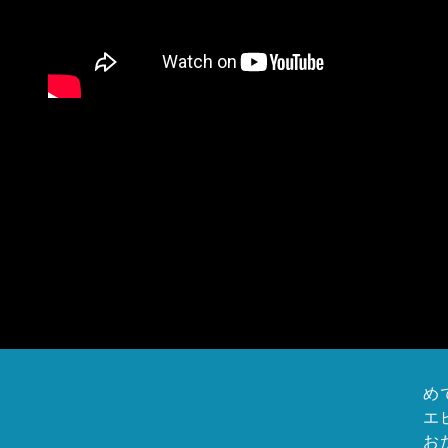
め
エ
お