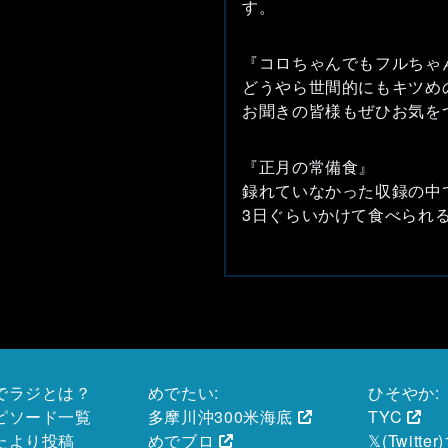
す。
『コロちゃんでもフルちゃ
どうやら世間的にもキツめ
お聞きの皆様もぜひお気を
『正月の常備食』
録れていなかった収録の中
3日ぐらいかけて食べられ
でラジとは？
めでたい:
ひそやか:
ピソード一覧
多摩川沖300米海底
TYC
たより投稿
めでブロ
𝕏(Twitter)