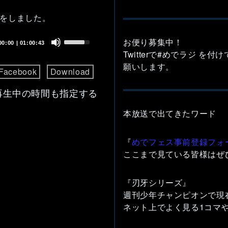
をしました。
Use
お便り募集中！
00:00
|
01:00:43
Up/Down
Twitterで#めでラジ を
Arrow
願いします。
Facebook
Download
keys
to
再生中の時間も指定する
increase
or
本放送で出てきたワード
decrease
volume.
『
めでフェス事前登録フォ
ここまで見ている皆様はぜ
『刃牙シリーズ』
週刊少年チャンピオンで現
ネット上でよく見る1コマ